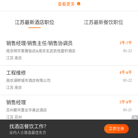
查看更多
江苏最新酒店职位
江苏最新餐饮职位
销售经理/销售主任/销售协调员
3千-7千
01-22
南京明宇豪雅饭店&南京玄武凯悦嘉轩酒店
江苏 南京
工程维修
4千-6千
01-22
南京湖畔城市酒店有限公司
江苏 南京
销售经理
5千-6千
01-21
苏州都市置业华美达酒店
江苏 苏州
找酒店餐饮工作？
立即注册
SPA技师
4千-8千
业内人士首选最佳东方