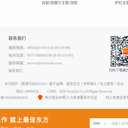
自助/西餐厅主管/领班
炉灶主
联系我们
服务热线：400-826-0101 (9:00-18:00)
杭州总部：0571-88866108 (9:00-18:00)
服务邮箱：service@veryeast.com
扫码下载最佳
联系我们
中国大陆
东方网升
（股票代码835191）旗下品牌：
最佳东方
乔邦猎头
先之教育
迈点
中国香港
浙B2-20090034
©2003 - 2026 VeryEast.Cn All Rights Reserved
中国澳门
3010602002015
电子营业执照/人力资源服务许可证
网上有害信息
中国台湾
美国
作 就上最佳东方
西班牙
0086