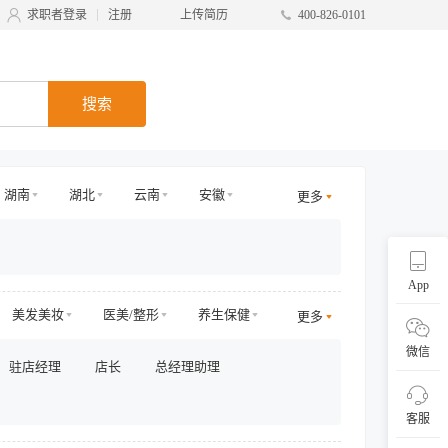
求职者登录
注册
上传简历
400-826-0101
搜索
湖南
湖北
云南
安徽
更多
甘肃
台湾
广西
宁夏
App
美发美妆
医美/整形
养生保健
更多
员
电商运营
电商其他
微信
驻店经理
店长
总经理助理
/商务拓展
收益/预订
客服及支持
采购/物流
供应链
直播
客服