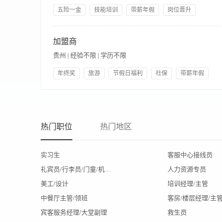
五险一金
技能培训
带薪年假
岗位晋升
管理规范
年底双薪
人性化管理
领导好
【岗位职责】 1、 全面负责酒店群的经营管理。 2、 建立、
指标。 4、 负责制定酒店群的经营预算和决算，提出更新改造和
加盟商
作和酒店安全管理工作。 7、 负责做好酒店群与各界人士的公共关
贵州 | 经验不限 | 学历不限
培养人才，提高整个酒店的服务质量和员工素质。 【岗位要求】 
理工作经验。 3、 熟悉酒店各部门服务及管理流程。 4、 善于
年终奖
旅游
节假日福利
社保
带薪年假
双休
提供饭餐
公司产品福利
【职责内容】 1、能独立承担民事责任，具有培训、策划、经营
人际关系或良好信誉的公司或个体工商户。? 3、具备一定的流
场推广活动。 5、具有敬业精神和良好的服务意识，能为客户提供
峡两岸农业示范区，是国际生命群落研究中心（IRLC）旗下利
热门职位
热门地区
究中心生命群落技术优势，开发安全、生态、高效的皮肤修复、
前利用信息传导与干预技术已开发出了皮肤修复、抗衰老、口腔护
经济为一体的全新品牌体系和多维新零售连锁平台。致力于为女
实习生
客服中心接线员
现代女性快节奏生态护肤需求和多场景时尚生活体验,也是初创人
礼宾员/行李员/门童/机场代表
人力资源专员
+下店辅导+线上课堂+直播+个人IP打造+社群等多业态、多形
美工/设计
培训经理/主管
中餐厅主管/领班
客房/楼层经理/主
宾客服务经理/大堂副理
救生员