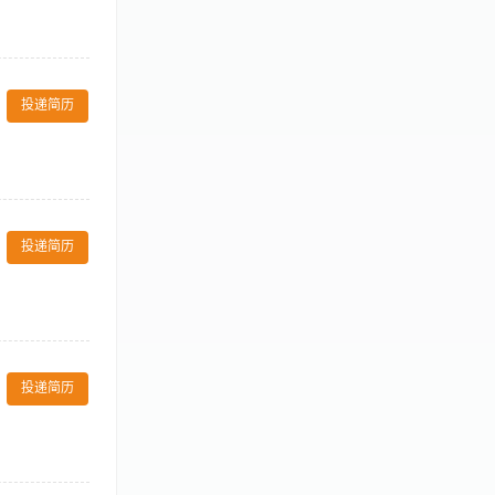
果，诚信、正
；熟悉文旅度假
度绩效奖金 +
餐饮、营业等部
 · 技能培训
和拓展客户关
投递简历
定、成本控制
）。 7.根据
餐，遵守《国家
 9.提高酒店
及时报告上级，
 3、负责团队建
作经验，三年总监
较强的团队管理能
意识；具有良好
投递简历
岗位大概职责及
。 工作经验：5
聘渠道开发与维
投递简历
备系统的培训体
业务能力。 绩
进行分析，为公
政策法规，确保
作氛围；熟悉劳
析和决策，参加