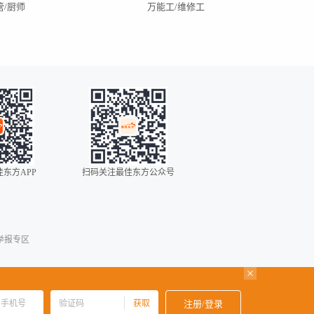
管/厨师
万能工/维修工
昆明招聘
深圳招聘
武汉招聘
银川招聘
东方APP
扫码关注最佳东方公众号
0086
00852
00853
举报专区
00886
001
0034
获取
注册/登录