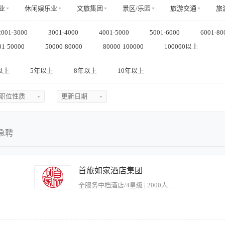
业
休闲娱乐业
文旅集团
景区/乐园
旅游交通
旅
传媒/文化产业
教育/培训
家居/日用/服装
食品/饮料
2001-3000
3001-4000
4001-5000
5001-6000
6001-80
01-50000
50000-80000
80000-100000
100000以上
以上
5年以上
8年以上
10年以上
职位性质
更新日期
不限
不限
全职
今日最新
急聘
兼职
近三天
实习
近五天
首旅如家酒店集团
临时
近一周
全服务中档酒店/4星级 | 2000人以上
近两周
近一月
近二月
良好晋升平台 职位描述： 1、 全面负责酒店日常经营和管理工作，确保酒店经营和管