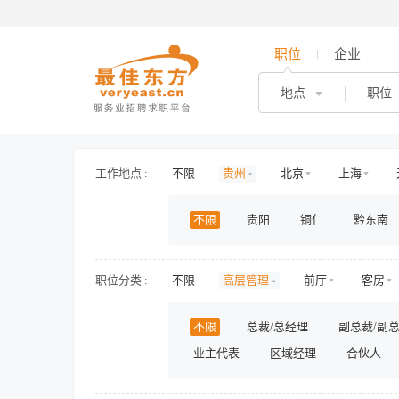
职位
企业
地点
职位
工作地点 :
不限
贵州
北京
上海
海南
山东
山西
河北
不限
贵阳
铜仁
黔东南
新疆
西藏
内蒙古
香港
职位分类 :
不限
高层管理
前厅
客房
医生/医技
护士/护理
旅游/景区/
不限
总裁/总经理
副总裁/副
物业管理
房地产开发
房地产规
业主代表
区域经理
合伙人
人力资源
行政
财务/审计/税务
影视/演出
储备/实习
兼职