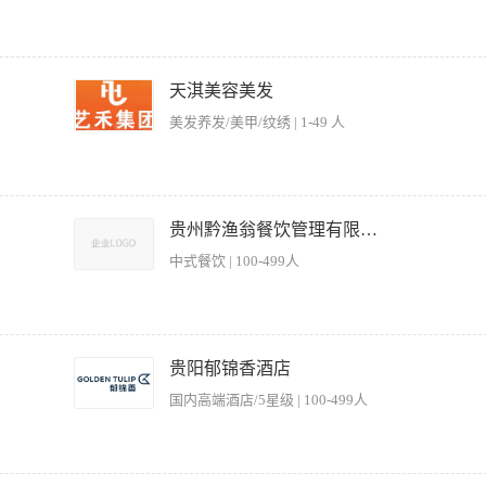
强的执行力，富有激情，能出色完成公司下达的各项经营指令 ； · 爱岗敬业，注重工作结
市隐逸空间”理念有深刻理解。 · 优先考虑：有贵州本地或西南地区酒店从业经验者优先
受贵州省内跨区域调配者优先。 薪资福利 . 薪资构成：基本工资 + 品牌津贴 + 季
规划、实施策略和推广计划。 2.负责监督餐饮部门的日常运营，包括酒店前厅、客房、
：按实际薪资基数足额缴纳 · 年度调薪：每年两次调薪机会，根据积分制综合评定 · 提供食宿
评估酒店前厅、客房、餐饮、营业等部门，确保员工的工作效率和服务质量。 4.维护
天淇美容美发
进措施。 5.负责酒店前厅、客房、餐饮、营业等部门的财务管理工作，包括预算制
美发养发/美甲/纹绣 | 1-49 人
业等部门各项标准并落地实施；（如服务标准程序、岗位职责、洗涤标准、食材验收等标准
部门服务，以满足顾客的饮食需求。 8.严格执行《基地及酒店监督管理制度》按时开
作，科学使用物品，节约资源。监管各部，合理使用易耗品，控制报损率，降低成本。
急事故的安全操作程序及设备的安全操作，发现危险情况应立即采取积极措施处理并
务流程监督及客户满意度提升 2、制定并执行门店销售计划，完成月度/季度业绩指标
以内大专以上学历，酒店经营管理等相关专业； 2.至少五年以上五星级酒店部门管理工
门店形象 5、控制门店运营成本，做好库存管理及耗材采购 【岗位要求】 1、具备
贵州黔渔翁餐饮管理有限公司
作技巧、熟悉酒店运营状态；具有财务管理的基本知识，具备最新行业服务理念、创新
沟通与需求分析 4、能适应早晚班轮换工作制 5、对美容美发行业有基本认知
、聘前测试，初试等； 5.熟悉招聘工作流程及招聘渠道的应用； 6.熟悉了解院内各个
中式餐饮 | 100-499人
心理学等相关专业优先。 年龄：28-45岁，具备成熟的管理思维与丰富的职场经验
； 有大型企业、跨区域管理经验者优先。 二、专业技能要求 招聘与配置：精通招
贵阳郁锦香酒店
速准确地为公司招募到合适的人才，满足公司不同阶段的用人需求。 培训与发展：具
国内高端酒店/5星级 | 100-499人
的培训课程；熟悉培训效果评估方法，不断优化培训内容和方式，提升员工整体素质和
司实际情况的绩效考核体系，确保绩效考核的公平、公正、公开；善于运用绩效数据
，能够制定具有竞争力的薪酬福利体系，合理控制人力成本；熟悉社保、公积金等相关
沟通协调能力和员工关系处理技巧，能够有效预防和解决劳动纠纷，营造和谐稳定的工
酒店财务计划、管理制度和工作程序，落实岗位责任制。 3、参与酒店重要经济问题的分