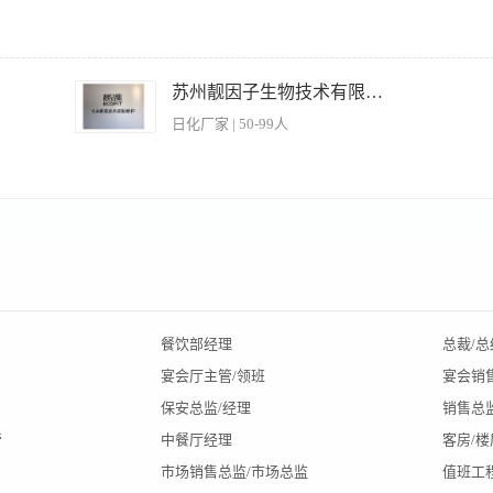
健全酒店群的组织管理系统，使之合理化、精简化、高效化。 3、 负责实现酒店群的营业
投资计划。 5、 落实酒店群年度财务预算，向各部门下达年度工作指标。 6、 督促酒
苏州靓因子生物技术有限公司
系,树立酒店良好形象。 8、 做好酒店群机构设置、员工编制及重要人事变更。 9、
日化厂家 | 50-99人
1、大专及以上学历，相关管理专业。 2、 从事五星级酒店工作10 年以上，具有5年
管理和经营团队，事业心强。 5、 有较强的沟通、计划、决策和综合判断能力。
实力的公司或独立的个体工商户，熟知美业、电商等相关知识或工作经验者。 2、在当
动资金，有支付进货款的能力。 4、具有制定市场拓展计划并组织实施计划的能力，能
相应的服务和支持。 【产品/项目介绍】 苏州靓因子生物技术有限公司成立于2014
用生命群落结构调控技术专业从事皮肤环境研究与皮肤健康产品开发的高新技术企业。 
抗衰老护肤产品。公司拥有一支国内一流的科研团队，科学家、教授、博士后及研究生
理及婴幼儿护理等系列产品。 靓品集是公司2018年对现有产品整合后，结合新零售业
性提供全新生态轻护肤产品优选平台，同时打造了更友好、更时尚的生态购物和互动
餐饮部经理
总裁/总
群的首选产品、道具全免费，零风险加盟的项目。 【合伙收益】 通过高信价比产品+
宴会厅主管/领班
宴会销
式为加盟者提供高收益和永续收益。具体合作事宜可致电咨询。
保安总监/经理
销售总
管
中餐厅经理
客房/
市场销售总监/市场总监
值班工