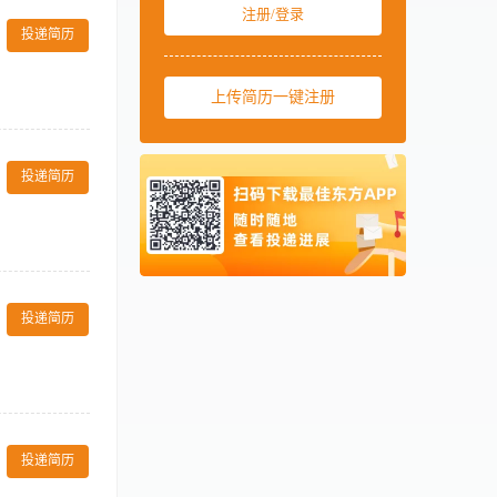
注册/登录
的监督、指导、
中国台湾
00886
投递简历
创造良好的经营
连锁酒店总经理
美国
001
能力及承受工作压
上传简历一键注册
西班牙
0034
马来西亚
0060
方写意美学，以
玉般温润的服
新加坡
0065
投递简历
州作为中国西南
泰国
0066
市场的酒店网络
经营和管理工
柬埔寨
00855
空间”的文化调
阿联酋
00971
略和销售策略，
行酒店年度经营
牌影响力和竞争
卡塔尔
00974
突发事件，维护
养和输送管理人
投递简历
OTA平台精炼，
理：向精细化管
以上店长工作经
安、消防及宾客
盾。 3、强烈
贵州本地商业生
对数据敏感，具
策划和执行具有
内突发事件。 任
感。 任职资格
服务及管理流
店运营管理模式，
投递简历
策略； · 具
施的维护与保