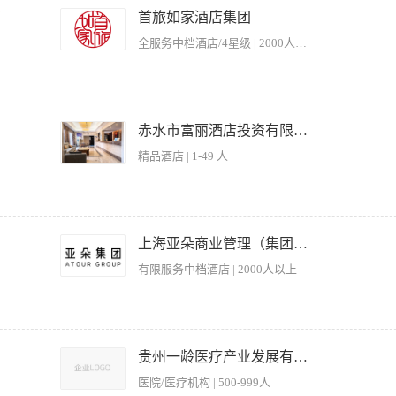
制定和实施店内各部门培训计划，为如家培养合格管理人才； 3、 负责店内人事工作
万
首旅如家酒店集团
工队伍建设，提升员工满意度； 5、 负责与社会职能部门之间的协调和沟通，为酒店
全服务中档酒店/4星级 | 2000人以上
以上学历，8年以上工作经验; 2、 具有四星级以上酒店部门经理/部门总监或知名品牌
敬业，注重工作结果； 5、 诚信，正值，有亲和力； 6、 出色的沟通能力、团队建设
下达的各种指令； 8、工作地点：全国范围，可接受外派。
牌，是中国首家 “城市隐逸空间” 。品牌以 “大隐于市，返璞归真” 为理念，依托东
入生活” 贯穿于每一处细节。 品牌倡导 “居善地以调养身心” 的中式生活哲学，以璞
赤水市富丽酒店投资有限公司
牌遵循 “一店一设计，一城一文化” 的原则，将在地文化与东方美学深度融合 。贵
精品酒店 | 1-49 人
山等自然与人文景观。 首旅如家在贵州已形成以贵阳为中心、覆盖多个地级市及县域
假与商务差旅复合市场的重要举措 。 岗位职责 · 全面运营管理：全面负责酒店日常
· 品牌标准执行：严格执行建国璞隐品牌的运营标准与服务规范，确保品牌“城市隐逸
日常运营的每一个细节。 · 市场营销与收益管理：根据贵州市场变化及时调整定价策
房、餐饮、安保等部门的协调与监督，确保服务质量与客户满意度达标。 2、制定并执
例并进行合理优化；制定并实施有效的市场推广方案，提升酒店在贵州及西南市场的品
培训及考核酒店团队，优化人员配置，营造积极高效的工作氛围。 4、处理宾客投诉与
上海亚朵商业管理（集团）有限公司
聘、培训、考核及团队建设，致力于打造高执行力、高服务品质的专业团队，为集团培
市场推广活动，拓展客源渠道，提升酒店在赤水及周边地区的市场占有率。 6、对酒店
网评口碑全面负责，确保网评分数和宾客满意度达到品牌标准。 · 成本控制与精细化管
有限服务中档酒店 | 2000人以上
上级汇报运营数据、市场动态及改进方案，推动酒店持续发展。 【岗位要求】 1、4年
采购等），实现利润。 · 安全与合规管理：具有强烈的安全责任意识，负责店内治
者优先。 2、优秀的领导力与团队管理能力，擅长调动员工积极性，能快速解决团队矛
责与社会职能部门、业主方之间的协调和沟通，为酒店创造良好的经营环境。积极融入
 4、出色的沟通协调及抗压能力，能适应酒店行业高强度、多任务的工作节奏。 5、
造：结合贵州多彩民族文化（苗族、布依族、侗族、彝族等）与自然遗产资源，在门店
 6、持有酒店管理相关证书或参加过专业培训者优先，特别优秀者可适当放宽条件。
员工管理，贯彻公司的企业文化和管理制度，营造良好的工作氛围； 3、妥善处理酒店
等本地元素与璞隐品牌“新国潮”主题活动深度融合，提升宾客的文化体验和品牌认同
质有高要求； 2、具备中高端连锁酒店门店筹备及全面运营管理经验，熟悉酒店各部门
贵州一龄医疗产业发展有限公司
上酒店部门经理/部门总监或知名品牌连锁酒店总经理岗位工作经验 ； · 熟悉中高端酒
内调派。
合运营维度； · 具备出色的市场敏锐度与营销能力，能够根据市场变化快速调整经营
医院/医疗机构 | 500-999人
获客能力； · 具备工程与设施设备维护的基本专业知识，能够有效管理酒店硬件设