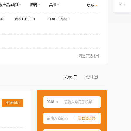
扫码下
游产品/线路
康养
美业
更多
商务服务
金融/投融资
00
8001-10000
10001-15000
扫码关
清空筛选条件
列表
明细
0086
投递简历
中国大陆
0086
获取验证码
中国香港
00852
理指标的完成；
中国澳门
00853