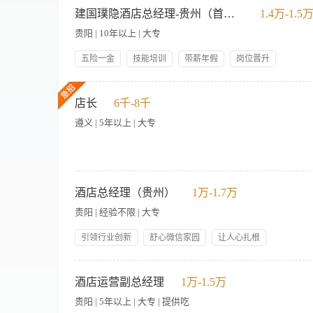
年终奖
提供食宿
博士
2、 负责组织、实施及督导下属按如家手册标准建立培训体系，
建国璞隐酒店总经理-贵州（首店）
1.4万-1.5
考核及招聘工作，接受公司人事调动； 4、 负责酒店文化和员
贵阳 | 10年以上 | 大专
环境； 6、 执行如家统一的市场策略； 岗位要求： 1、 大专
岗位工作经验； 3、 熟悉各地方相关的政策法规； 4、 爱岗
五险一金
技能培训
带薪年假
岗位晋升
力的能力； 7、 有很强的执行力，富有激情，能出色完成公司
管理规范
人性化管理
员工生日礼物
领导好
品牌介绍 建国璞隐是首旅如家酒店集团旗下中高端人文酒店标杆品
年终奖
提供食宿
原竹、原木等自然材料与留白意境的设计语言，将 “诗入空间，意
店长
6千-8千
务，于拥挤的城市中开辟一片暂时躲开繁杂、调养身心的空间。品
遵义 | 5年以上 | 大专
旅游大省，拥有黄果树瀑布、荔波小七孔、西江千户苗寨、梵净
布局，建国璞隐品牌在贵州的发展，是集团深耕西南、布局文旅度
作，确保酒店经营和管理指标的完成，对酒店的整体业绩负责 。 
性在门店的完美呈现。将“大隐于市，返璞归真”的品牌理念融入
【岗位职责】 1、全面负责酒店的日常运营管理，包括前台、客
剖析各客源渠道（协议客户、中央会员、OTA、旅行社等）比
计划与预算，控制运营成本，提升营收与利润指标。 3、组建、
酒店总经理（贵州）
1万-1.7万
力。 · 团队建设与人才培养：负责酒店人力资源工作，包括招
酒店品牌形象，建立良好的客户关系网络。 5、策划并推动本地
贵阳 | 经验不限 | 大专
才 。 · 品质管控与宾客满意度：对酒店服务品质、硬件维护、
配合好线下接待和服务，赢得更多顾客满意和好评。 7、定期向
理要效益，严格执行预算管理，合理控制运营成本（能耗、人工、
验，但需具备酒店或服务行业基层管理经验，熟悉酒店全流程运营
引领行业创新
舒心微信家园
让人心扎根
的人身安全，确保酒店合规运营。 · 业主关系与外部协调：负
的客户服务意识，善于洞察需求并灵活处理各类客诉及突发情况。
态，与周边企业、政府单位建立良好合作关系。 · 文化体验打
岗位晋升
节日礼物
五险一金
年底双薪
备基础的财务分析能力，能通过成本控制与营收策略提升业绩。
职责描述： 1、全面负责酒店日常运营管理工作； 2、负责酒店
贵州特色的在地文化体验活动。将非遗手作、苗绣蜡染、民族歌舞
员工生日礼物
包吃包住
职要求： 1、热爱酒店行业，性格开朗，沉稳干练，对服务及品
酒店运营副总经理
1万-1.5万
· 大专以上学历，8年以上酒店行业工作经验； · 具有四星级以
程； 3、具备敏锐的市场感知及客户开发能力； 4、可接受区域
具备精细化管理能力，不仅关注营收，更关注品质、成本、团队等综
贵阳 | 5年以上 | 大专 | 提供吃
备新媒体推广等现代营销思维，善于利用线上渠道提升品牌曝光与