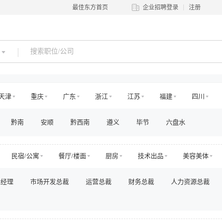
最佳东方首页
企业招聘登录
注册
天津
重庆
广东
浙江
江苏
福建
四川
河南
吉林
江西
辽宁
陕西
黑龙江
青海
黔南
安顺
黔西南
遵义
毕节
六盘水
澳门
国外
民宿/公寓
餐厅/楼面
厨房
技术出品
美容美体
乐园
旅游交通
娱乐
运动健身
零售管理
店面店
总经理
市场开发总裁
运营总裁
财务总裁
人力资源总裁
划与设计
房地产销售/中介
房地产工程
市场/运营
销售
法务/咨询
IT/电脑
工程/维修
安保/消防
生产营运
其他