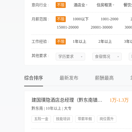
意向行业 :
不限
酒店业
住房租赁
餐饮
医疗健康
零售/商超
房地产/物业
月薪范围 :
不限
1000以下
1001-2000
政府/非营利/社会组织
其他
15001-20000
20001-30000
300
工作经验 :
不限
1年以上
2年以上
3年
其他要求 :
学历要求
食宿情况
不限
不限
初中
提供食宿
综合排序
最新发布
薪酬最高
中专
不提供食宿
中技
可提供吃
建国璞隐酒店总经理（黔东南镇远）
1万-1.3万
高中
可提供住
黔东南 | 10年以上 | 大专
大专
食宿面议
本科
五险一金
技能培训
带薪年假
岗位晋升
管理规范
人性化管理
员工生日礼物
领导好
硕士
薪资标准:基本工资+补贴+季度奖金+季度排名奖金+年度奖金+