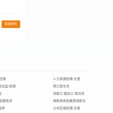
收入指标和利润
店群维修保养工
投递简历
 指导培训工作，
以上相关高层管
地有良好的社会
配合甲方开展市
年，坐落于昆山海
公司利用国际研
等40余人，目
态+直播+社群
文化场景；满足
经理
人力资源经理/主管
北京招聘
店面运营指导
售总监/经理
预订部文员
辽宁招聘
监
洗碗工/粗加工/保洁员
陕西招聘
楼层服务员
销售商务拓展其他职位
大连招聘
程师
公共区域经理/主管
杭州招聘