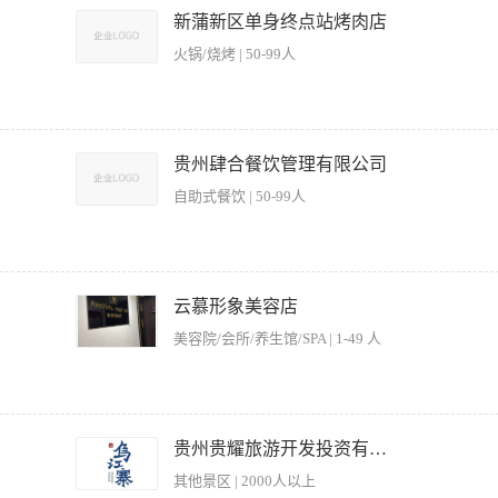
综合素质要求 领导力：具备较强的领导能力和团队管理能力，能够有效激励和引导团
酒店的收入、成本和费用，协助建立并督导实施成本和费用控制和各项制度。 5、审查
新蒲新区单身终点站烤肉店
作任务，确保团队工作高效有序开展。 沟通能力：拥有出色的沟通表达能力，能够与
6、审核酒店各类物资采购供应计划。 7、深入各部门，检查工作情况，发现问题及时
准确理解和传达信息，协调各方利益，达成工作目标。 决策能力：具备敏锐的市场洞
火锅/烧烤 | 50-99人
年以上同等职位工作经验。 3、良好个人品质和职业道德，严格遵守有关法律、法规和规
责任，勇于创新，推动公司人力资源管理工作不断发展进步。 学习能力：具有较强的
沟通、组织、协调能力，能独立协调对内对外各种关系。
识和实践经验；善于将所学知识应用到实际工作中，不断提升自己的专业水平和综合素
的心理调适能力和问题解决能力；面对工作中的困难和挑战，能够积极主动地寻找解
员排班、服务标准执行、菜品质量控制等 2、制定并落实门店销售计划，完成公司下达
等运营成本 4、处理顾客投诉及突发事件，维护门店形象和顾客满意度 5、负责员工培
贵州肆合餐饮管理有限公司
保门店运营符合卫生、安全等规范要求 7、定期分析经营数据，提出改进建议并落实优
自助式餐饮 | 50-99人
间 2、具备较强的领导能力和团队管理经验，有餐饮行业管理经验者优先 3、熟悉餐饮运
意识，能妥善处理各类突发事件 5、工作责任心强，抗压能力强，能带领团队完成经营目
统筹前厅、后厨人员排班、日常工作安排，保障门店正常营业。 负责门店营收目标制
采购、库存损耗、物料成本，严格把控烤肉食材品质、出品口味、摆盘标准，确保口味
云慕形象美容店
服务团队，维护门店服务口碑。 维护到店顾客接待、客诉处理、会员维护，提升顾客
美容院/会所/养生馆/SPA | 1-49 人
全卫生规范，合规经营。 配合总部营销活动，执行门店促销、节假日活动落地，做好
以上烤肉店/餐饮连锁门店店长同岗经验，熟悉烤肉品类运营优先。 精通烤肉店前厅后厨流
会带团队、做培训、管纪律，有良好的沟通协调和执行力。 有较强经营思维，能扛业
注重卫生管理、服务细节，处事稳重、责任心强。 能适应餐饮早晚班、节假日轮班，
、懂销售者优先
：底薪7000+门店业绩提成+绩效奖金+ 福利：月休4天、包吃住、节日福利、员工
贵州贵耀旅游开发投资有限公司
其他景区 | 2000人以上