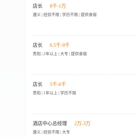
动法律法规，能够为公司提供专业的法律风险防范建议。 三、
酒店主要经济合同的谈判、签署，并监督执行。 4、控制、监督
店长
8千-1万
队凝聚力和战斗力；善于制定团队目标和工作计划，合理分配工
施工过程中各项资金的使用，确保各投资项目的资金合理使用。 
遵义 | 经验不限 | 学历不限 | 提供食宿
及外部合作伙伴进行有效的沟通协作；善于倾听他人意见，能够
要求】 1、大专以上学历，文秘、酒店管理及相关专业。 2、1
能力，能够在复杂多变的环境中迅速做出正确的决策；敢于承担
沟通技巧，较强的语言表达能力和灵活的处事能力。 5、良好的
能力，能够及时了解和掌握人力资源领域的新政策法规、理论知
力：能够在高强度的工作压力下保持良好的工作状态，具备较强
【岗位职责】 1、全面负责烤肉店的日常运营管理工作，包括人
作任务的顺利完成。
升门店营业额 3、负责门店成本管控，合理控制食材损耗、水电
店长
6.5千-9千
建设，营造积极向上的工作氛围 6、执行公司各项规章制度，确
贵阳 | 2年以上 | 大专 | 提供食宿
要求】 1、年龄25-50岁，身体健康，能适应餐饮行业工作时
控制、人员管理有实操经验 4、具备良好的沟通协调能力和服务
行业有热情，愿意长期在餐饮行业发展
烤肉店店长招聘要求 岗位职责 全面负责烤肉店日常运营管理，
客流量、客单价、翻台率，做好门店业绩复盘与优化。 管控食材
店长
5千-6千
务团队，做好员工培训、带教、绩效考核、日常督导，打造专业
贵阳 | 1年以上 | 学历不限
度。 负责门店环境卫生、消防安全、设备维护保养，落实食品安
营（团购、点评维护等）。 任职要求 年龄25-40岁，有2年
控、出品标准、成本核算、库存管理。 具备较强团队管理能力，
门店营收提升、客流维护和老客留存。 熟悉餐饮食品安全法规，
美容师，有美容经验者优先 美容店长，懂美容，有管理店的经验
排。 有餐饮资源、连锁品牌从业经验者优先录用。 薪资福利 薪资
酒店中心总经理
2万-3万
晋升空间（店长→区域经理→品牌负责人）
遵义 | 经验不限 | 大专