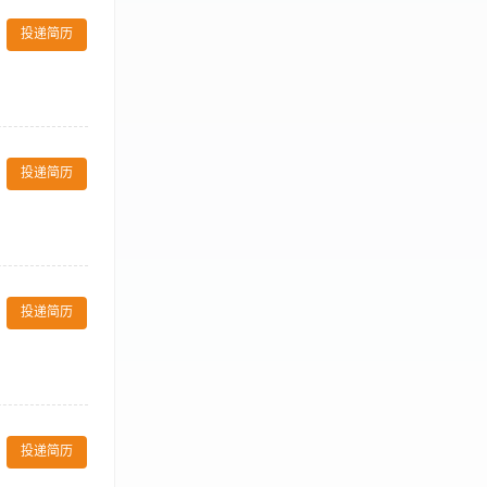
队成员，提升团
施工合同，监督
公司内部各部门
投递简历
督办。 【岗位
察力和分析判断
章。 4、良好的
学习意识和学习
质。 抗压能
决方案，确保工
的业绩指标，提
训、考核及团队
投递简历
化措施 【岗位
营流程，对成本
标 6、对烤肉
定与达成，把控
稳定。 管理服
投递简历
复购率与满意
门店线上线下运
程，懂食材管
绩压力，善于做
服从门店工作安
团建、带薪培训、
投递简历