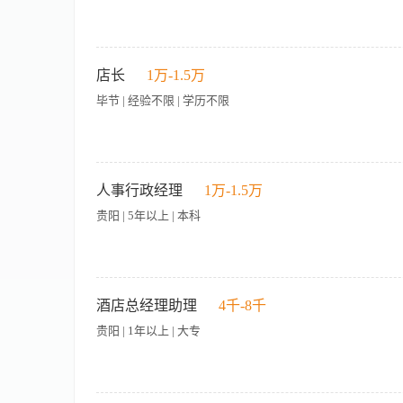
养； · 出色的沟通能力、团队建设能力及抗压能力 ； · 有很
直，有亲和力 ； · 认同建国璞隐品牌文化，对东方美学与“城
型酒店运营模式者优先；对贵州多元民族文化有深入了解者优先；可接
岗位职责： 1.根据基地需求和公司战略，制定酒店管理的发展
年度超额完成奖 · 综合月薪：约1.5万-1.8万元 · 社保公积金
门，确保各项业务的高效运转和优质服务。 3.负责组建、培训和
店长
1万-1.5万
（含建国璞隐总经理专训班） · 带薪年假 · 良好晋升平台
系，与顾客保持良好的沟通和互动，收集客户反馈并制定相应的改
毕节 | 经验不限 | 学历不限
等，确保稳定发展。 6.审核与建立酒店前厅、客房、餐饮、营
集团OFA膳食理念，为会员提供酒店前厅、客房、餐饮、营业等
各项法规》定期检查酒店范围内食品及服务卫生；引导员工规范操
前厅、客房、餐饮、营业等部门安全意识，确保急救、火灾和紧
【岗位职责】 1、全面负责门店日常运营管理，包括员工排班、服
根据酒店要求记录安全事件及意外事故。 任职要求： 1.50岁
设，组织员工培训及技能考核 4、处理客户投诉及突发事件，维护
人事行政经理
1万-1.5万
及副总经理以上工作经历； 3.能熟练掌握酒店运营业务管理工
力和领导魅力 2、有服务行业现场管理经验者优先 3、擅长客户
贵阳 | 5年以上 | 本科
的人际关系和较强的工作协调能力； 4.进行应聘人员的简历筛选
要求，熟悉酒店各项业务管理
一、基本要求 学历：本科及以上学历，人力资源管理、工商管理、
年以上人力资源管理工作经验，其中至少2年以上同岗位工作经验
酒店总经理助理
4千-8千
护，熟悉各类人才测评工具，能够制定科学合理的招聘计划，快
贵阳 | 1年以上 | 大专
系搭建能力，能够根据公司战略和员工需求，设计并实施多样化
效管理：熟练掌握绩效管理工具和方法，能够设计并推行符合公
司决策提供有力支持。 薪酬福利管理：了解薪酬福利市场动态
公司薪酬福利管理工作合法合规。 员工关系管理：具备良好的
【岗位职责】 1、落实总经理分派的各项工作任务。 2、审定