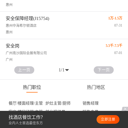
惠州
安全保障经理(J15754)
1万-1.5万
07-31
惠州中海希尔顿酒店
惠州
安全岗
5.5千-7.5千
07-01
广州南沙国际会展有限公司
广州
1
/
1
上一页
下一页
热门职位
热门地区
餐厅/楼面经理/主管
炉灶主管/厨师
销售经理
客房/楼层经理/主管
前台接待员
销售专员
找酒店餐饮工作？
立即注册
值班工程师
店长
工程部经理/工程主管
业内人士首选最佳东方