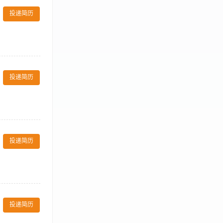
投递简历
与质量； 3、
时补充所需原
投递简历
常见食材的处理
节奏的厨房环
料，合理用料，
 5、配合食品
投递简历
以上工作经验；
食材准备与初加
备基础厨房操作
投递简历