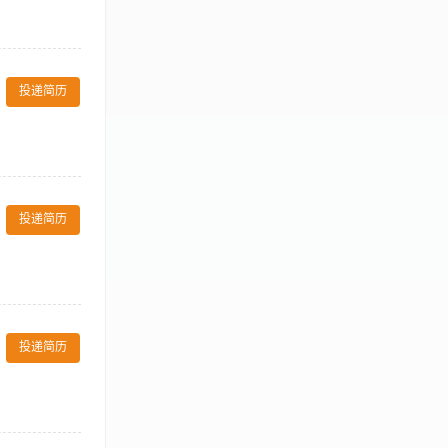
tinual basis 出
s, and all
ves and
kitchen
级交代的其他任务 Carry
人卫生，并遵守酒店仪容仪表
的出品，盘点和
ff members
回顾营运标准并
投递简历
re of duty
条例并报告所有
Report any
。 Initiate
el’s security
ocedures. 依照酒
3. 了解并遵
maintained in
， 使各成员能够
Analyze,
投递简历
的卫生、许可及安
酒店政策程序所要求的排班安
求: 1. 至少
有政策指南。 Comply
余未尽条款可适时增加。
投递简历
厨师进行食材管理