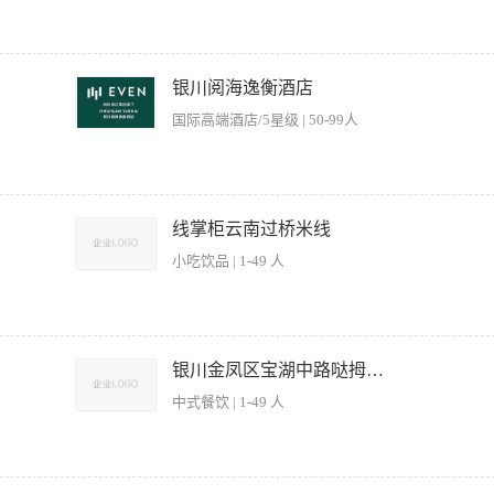
、衡量、改善你的个人表现 Analyze, evaluate and improve your personal performance on a con
备使用及维护有基本了解，安全意识强。
ygienic Standards. 确保工作区、自助餐区以及所有食物。 Ensure working stations, buffet station
quired 遵守酒店政策程序所要求的排班安排，员工假期以及出勤记录 Adhere to duty roster, staff lea
t all times. 在下班之前或上班时，彻底清洁消毒厨房设备、工具以及所有工作区。 Always clean and sanitize 
cedures. 遵守酒店及公司的所有政策指南 Comply with all Hotel and Corporate Guidelines 执行上
and with care before finishing duty and or starting a new work task. 维持最高标准的个
常，并有利酒店营运。 2.熟悉酒店对厨房的食品准备和摆盘标准。 3.在保证食品正确
otel grooming standards. 如必要，对员工提供一对一的指导。 Provide one to one instruction to sta
表格，食品标签、储藏等。 5.协助厨师长进行新的食品推广，菜单推广。 6.坚持定期
银川阅海逸衡酒店
 Secure Working Environment. 强调保养职责，遵守工作区健康和安全法规、政策和程序。 Be awa
公正的沟通与合作，建立与酒店其他部门的良好合作关系。 9.保证所有员工遵循安全工作
国际高端酒店/5星级 | 50-99人
legislation, policies and procedures. 及时向主管和经理汇报破损、故障及不合适的工作条件以及工作障碍。 
：很好的沟通能力, 教育：高中学历并相关厨房培训
rking hazard to supervisors and managers immediately. 采取行动排除危险，向上级或经理报告危险隐患
isors/ managers of potential danger. 坚持遵守酒店安全制度、紧急情况处理规定和程序。 Adhere to the hot
序。 Be familiar with property safety, current first aid and fire emergency pr
运转。 2. 保持与厨师长或副厨师长良好的沟通， 及时传达内部及顾客的意见和建议。 
th hotel requirements. 维持所在工作区的高水平清洁。 Ensure a high level of cleaning is 
色、香、味、形， 达到菜品的标准。 5. 确保厨师在一个积极和专业的工作环境中工作
线掌柜云南过桥米线
onal attitude and behavior at all times. 以不断提高的标准分析、衡量、改善你的个人表现。 
。 6. 培训初级厨房工作人员以达到酒店及总厨办公室制定的标准。 7. 保证食品
inual basis. 出席部门相关会议。 Attend department related meetings when required. 遵守
小吃饮品 | 1-49 人
 确保所在厨房及部门内的良好沟通。 10. 确保厨房按照标准操作程序装备及收档。 岗位要
ttendance record as requested by hotel policies and procedures. 遵守酒店及公司的所
至少3年的五星级酒店厨房职位工作经验。
务。 Carry out other tasks as directed by your supervisors. 根据业务或酒店需要，其
to the needs of the business and of the hotel.
银川金凤区宝湖中路哒拇嘎餐饮店
中式餐饮 | 1-49 人
 2、根据菜品标准完成配菜组合与摆盘 3、维护操作区域的卫生清洁与消毒 4、协助