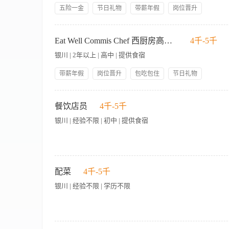
professional attitude and behavior at all times 以不断提高的标准分析
业工作时间安排，吃苦耐劳，具备团队协作精神； 6、对后厨设
and buffet set up timing are respected. 保持卫生标准。 Maintain H
五险一金
节日礼物
带薪年假
岗位晋升
席部门相关会议 Attend department related meetings when re
related food preparation areas are properly cleaned a
包吃包住
人性化管理
技能培训
员工生日礼物
attendance record as requested by hotel policies and pro
equipments, working tools, and working station thoroughly 
岗位职责 1.协助厨师长管理对整个西厨房所有区域，保证一切正
out other tasks as directed by your supervisors
集团内部调转
万豪员工价
标准。 Maintain highest level of personal hygiene and respect h
需求的前提下控制好食品成本。 4.主动负责并完成食品卫生相关
Eat Well Commis Chef 西厨房高级厨师
4千-5千
when required. 维持一个安全的工作环境。 Maintain a Safe and
更新和改进。 7.管理所有分部门的财产、设备。 8.通过公平
银川 | 2年以上 | 高中 | 提供食宿
of care, and adhere to occupational health and safety 
安全隐患。 职位要求 工作能力：至少3年西厨房工作经验 语言
breakage, malfunction, unproper working conditions and wo
带薪年假
岗位晋升
包吃包住
节日礼物
action to correct any hazardous situation and notify superv
管理规范
员工生日礼物
人性化管理
技能培训
and emergency policies and procedures. 熟悉对财产安全、紧急救护和火警等处理程
岗位职责: 1. 厨师主管负责协助厨师长或副厨师长管理所在厨房的
店要求记录安全日志和事故记录。 Log security incidents in accordance wi
五险一金
守酒店或部门各项规定和程序。 4. 负责管理厨师， 保证菜品的
餐饮店员
4千-5千
your work area. 随时表现出职业态度和行为。 Demonstrate professi
共同交流、探讨相关技术和知识，了解并达到厨房及酒店的各项标准
evaluate and improve your personal performance on a cont
银川 | 经验不限 | 初中 | 提供食宿
全标准是被了解并认同的。 8. 遵守酒店各项规章制度及程序。 9.
排，员工假期以及出勤记录。 Adhere to duty roster, staff leaves and a
中专毕业。 2. 在烹饪相关学院获得技术教育许可者优先。 3. 
with all Hotel and Corporate Guidelines. 执行上级交代的其他任
Additional responsibilities and tasks can be added at any time according 
米线线后厨工，工作轻松，简单易操作，全职兼职均可，长期
配菜
4千-5千
银川 | 经验不限 | 学历不限
配家常菜 【岗位职责】 1、负责食材的清洗、切配及预处理工作