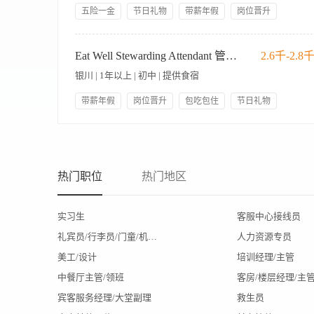
五险一金
节日礼物
带薪年假
岗位晋升
包吃包住
人性化管理
技能培训
员工生日礼物
1. Performs all duties of kitchen associates as required. 履
集团内部调转
万豪员工价
3. Maintains food preparation handling and correct storage s
Eat Well Stewarding Attendant 管事员
2.6千-2.8
收货及食品贮藏标准
银川 | 1年以上 | 初中 | 提供食宿
带薪年假
岗位晋升
包吃包住
节日礼物
管理规范
员工生日礼物
人性化管理
技能培训
【岗位职责】 1、负责餐饮部设施设备的日常清洁工作和周期计
五险一金
具的保洁工作； 4、完成领导交办的其他工作。 【岗位要求】 
用； 4、退休人员、协保人员优先录用。
热门职位
热门地区
实习生
客服中心接线员
礼宾员/行李员/门童/机场代表
人力资源专员
美工/设计
培训经理/主管
中餐厅主管/领班
客房/楼层经理/主
宾客服务经理/大堂副理
救生员