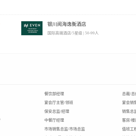
行厨房员工的职责 2. Recognizes superior quality products, presentations and flavor. 注
tandards. 做好备菜及履行正确的贮藏标准 4. Maintains purchasing, receiving and food storage sta
千
银川阅海逸衡酒店
国际高端酒店/5星级 | 50-99人
划卫生； 2、按标准对餐厅地面、墙面、卫生间进行卫生处理和维护； 3、按要求完成
1、年龄不限，女性； 2、能吃苦耐劳，有实干精神； 3、一旦录用，公司按国家法律规
餐饮部经理
总裁/总
宴会厅主管/领班
宴会销
保安总监/经理
销售总
管
中餐厅经理
客房/
市场销售总监/市场总监
值班工