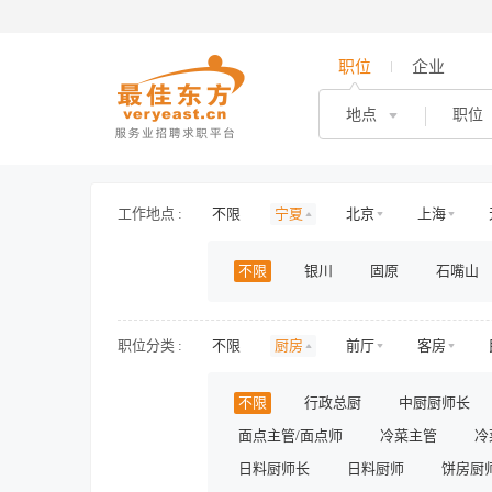
职位
企业
地点
职位
工作地点 :
不限
宁夏
北京
上海
安徽
海南
山东
山西
不限
银川
固原
石嘴山
新疆
西藏
内蒙古
香港
职位分类 :
不限
厨房
前厅
客房
护士/护理
旅游/景区/乐园
旅游
不限
行政总厨
中厨厨师长
房地产开发
房地产规划与设计
面点主管/面点师
冷菜主管
冷
人力资源
行政
财务/审计/税务
影视/演出
日料厨师长
储备/实习
日料厨师
兼职
饼房厨