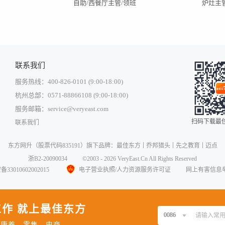
自助/西餐厅主管/领班
炉灶主
联系我们
服务热线：400-826-0101 (9:00-18:00)
杭州总部：0571-88866108 (9:00-18:00)
服务邮箱：service@veryeast.com
扫码下载最佳
联系我们
中国大陆
东方网升
（股票代码835191）旗下品牌：
最佳东方
乔邦猎头
先之教育
迈点
中国香港
浙B2-20090034
©2003 - 2026 VeryEast.Cn All Rights Reserved
中国澳门
3010602002015
电子营业执照/人力资源服务许可证
网上有害信息
中国台湾
美国
作 就上最佳东方
西班牙
0086
、康养、零售、电商