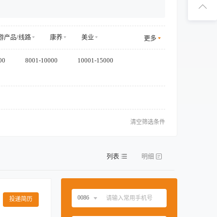
扫码下
扫码关
游产品/线路
康养
美业
更多
装
食品/饮料
商务服务
00
8001-10000
10001-15000
清空筛选条件
列表
明细
0086
投递简历
中国大陆
0086