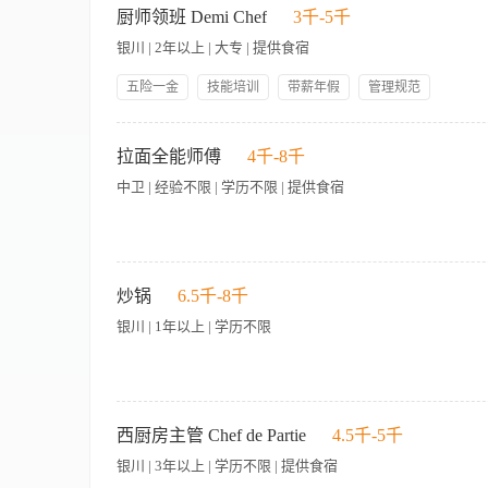
领导好
帅哥多
HACCP guidelines and Legal Hygiene bureau rules and regulat
厨师领班 Demi Chef
3千-5千
品。在调味、烹饪时间及技术、食物出品及口感上要格外谨慎 Produce food with highest le
银川 | 2年以上 | 大专 | 提供食宿
timing and techniques, food presentation and taste. 维持
谱标准、部分大小、传递以及食用时间、品牌标准 Adhere to recipes standards, portion
五险一金
技能培训
带薪年假
管理规范
procedures. 能提供满足餐厅要求的食物，与厨房不同菜式分部灵活合作 Be able to provid
人性化管理
包吃包住
节日礼物
岗位晋升
kitchen section and department of different cuisines as p
食物准备 Food preparation 根据酒店政策及要求，
领导好
帅哥多
unused food in order to minimize waste and 
物准备。 Prepare mise en place selection, standards recipes, and all related
拉面全能师傅
4千-8千
学危害或虫害，检查其质量、数量及温度 Ensure all food items received meet hygien
breaks, special events and all related food prepara
中卫 | 经验不限 | 学历不限 | 提供食宿
chemical or pest contamination of received food, check q
备、进展、提供服务和储存食物。 Prepare, process, serve and store food in resp
supervisors and managers to ensure proper stock item ro
Policies and kitchen operating procedures.
and managers to ensure timely food preparation with suf
highest level of care, attention to details and passion. Take gr
政策及危害分析与关键控制点 Ensure food is served and store at the appropr
准。 Maintain the highest hygiene and work safety 
【岗位职责】 1、负责拉面制作的全流程工作，包括和面、揉面
Maintain Hygienic Standards 确保工作区、自助餐区以及所有食物 Ensure working sta
portion size, delivery and pick up time, brand standards
制作节奏，保证出品效率 3、负责熬制汤底、调配料汁，确保汤
炒锅
6.5千-8千
在下班之前或上班时，彻底清洁消毒厨房设备、工具以及所有工作区 Always clean and sani
able to provide food in accordance to outlet requirement and maintain fle
及时补充所需原料，避免断货情况 6、协助研发新口味拉面产品
care before finishing duty and or starting a new work task
银川 | 1年以上 | 学历不限
specifications. 适当储存不用的食物以便最小化浪费和最大化食物利用。 Store prop
二细、大宽等） 2、能独立完成从和面到成品的全套拉面制作流
grooming standards 如必要，对初级员工和实习生提供一对一的指导 Provide on
物都满足卫生安全要求及规格。遵守合适的控制程序，确保收到的食物没有物理、化
工作时间安排 5、具有团队协作意识，服从工作调配 6、有责任
Maintain a Safe and Secure Working Environment 强调保养职责，遵
hygiene safety requirement and specifications. Follow proper control pro
safety legislation, policies and procedures 及时向部门领导汇报
temperature of food received. 支持主管和经理以确保合适的库存品的利用以及及时订
and working hazard to supervisors and managers immediately
【岗位职责】 1、负责餐厅各类中式热菜的烹饪制作，确保菜品
reordering of food. 支持主管和经理以确保每餐要求的足够食物量的及时食物准备。 Suppo
supervisors/ managers of potential danger 坚持遵守酒店安全制度、紧急
格把控食材用量与成本，合理备料，避免浪费； 4、保持后厨操
西厨房主管 Chef de Partie
4.5千-5千
quantity provided for each meal requirements. 确
全、紧急救护和火警等处理程序 Be familiar with property safety, curre
6、配合团队完成每日备餐、出餐任务，确保高峰时段出餐流畅。
at the appropriate temperature at all times in accordance to 
银川 | 3年以上 | 学历不限 | 提供食宿
in accordance with hotel requirements 维持所在工作区的高水平清洁 Ensu
烹饪技巧，能独立完成炒、爆、熘等操作； 3、具备较强的菜品
per hotel requirement. 支持主管和经理以确保提供食物服务、食用时间及自助餐摆设及时性