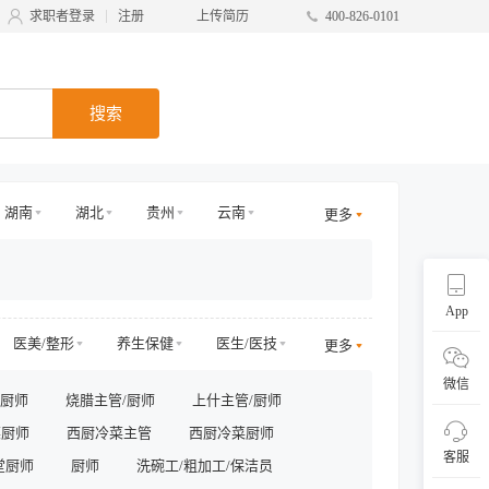
求职者登录
注册
上传简历
400-826-0101
搜索
湖南
湖北
贵州
云南
更多
青海
甘肃
台湾
广西
App
医美/整形
养生保健
医生/医技
更多
电商其他
物业管理
微信
/厨师
烧腊主管/厨师
上什主管/厨师
/商务拓展
收益/预订
客服及支持
菜厨师
西厨冷菜主管
西厨冷菜厨师
采购/物流
供应链
直播
客服
堂厨师
厨师
洗碗工/粗加工/保洁员