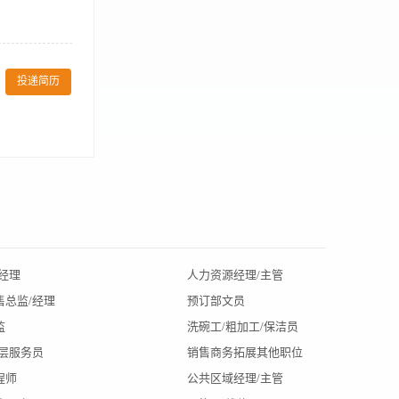
重食品的质量，呈现方式及风味
ndards. 维持采购，
投递简历
餐厅和厨房餐用
定缴纳社保费
经理
人力资源经理/主管
北京招聘
售总监/经理
预订部文员
辽宁招聘
监
洗碗工/粗加工/保洁员
陕西招聘
楼层服务员
销售商务拓展其他职位
大连招聘
程师
公共区域经理/主管
杭州招聘