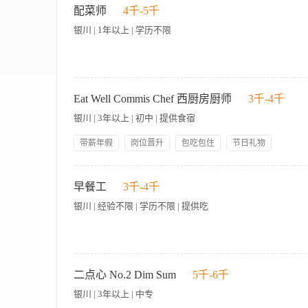
与库存盘点 5、遵守食品安全操作规范 【岗位要求】 1、能适应
配菜师
4千-5千
银川 | 1年以上 | 学历不限
【岗位职责】 1、负责食材的清洗、切配、分装等预处理工作，
协助厨师进行菜品制作，确保食材搭配合理、分量准确； 4、维
Eat Well Commis Chef 西厨房厨师
3千-4千
料，避免短缺或浪费； 6、配合厨房团队完成其他相关工作，确
银川 | 3年以上 | 初中 | 提供食宿
方法； 2、具备基本的刀工技能，能熟练完成切配工作； 3、
境； 5、具备团队合作精神，能高效配合厨师及其他岗位同事；
带薪年假
岗位晋升
包吃包住
节日礼物
管理规范
员工生日礼物
人性化管理
技能培训
岗位职责/职位描述 1、各类西餐的烹调制作，根据卫生标准严
五险一金
降低消耗成本； 3、负责对专用工具、砧板、容器等消毒工作，
早餐工
3千-4千
检验部抽查菜品及留样品种并进行化验，确保宾客食品的绝对安全；
银川 | 经验不限 | 学历不限 | 提供吃
3、身体健康，能吃苦耐劳；
【岗位职责】 1、负责早餐店日常餐品制作，包括但不限于包子
工工作 4、配合完成每日开市前准备与收市后整理工作 5、遵守店
二点心 No.2 Dim Sum
5千-6千
能力，有餐饮经验者优先 3、身体健康，持有效健康证明 4、工
银川 | 3年以上 | 中专