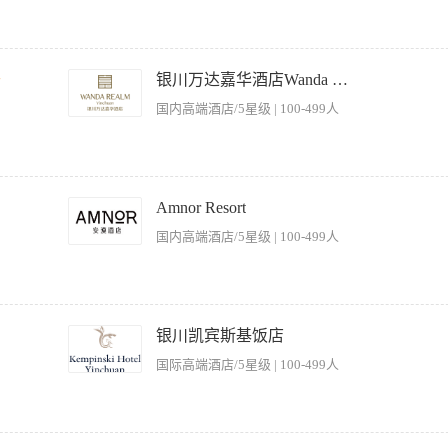
近一月
近二月
准的菜谱制作高质量的食品菜单； 4、具有很强的组织协调能力； 5、具有较强的学习能
千
银川万达嘉华酒店Wanda Realm Yinchuan
国内高端酒店/5星级 | 100-499人
high qulity food according to the menu. 确保员工在生产食品，操作设备和
 procedures when handling food / equipment/ utensils. 二、清洁卫生 Cleanliness 厨房内
Amnor Resort
in the cleaning of staff canteen and equipment. 三、成本控制 Cost Control 确保
国内高端酒店/5星级 | 100-499人
nt in order to prolong the use and prevent damage. 节约纸张，食品，和水电的用量。 Pract
ned. 严格控制食品的分量和浪费，确保食品毛利。 Maintain strict control on food portioning and wasta
店的仪表标准要求。 Ensure a clean, professional appearance acc
准出品； 3、时刻关注本地菜品的市场趋势，根据行政总厨和总经理的要求定期研发新
、协助收货和储存货物； 6、清洁库房区域，处理垃圾； 7、保持厨房卫生，清洁厨房
银川凯宾斯基饭店
的前提下积极组织开展本地菜相关培训； 10、协助并帮助其他菜系厨师完成菜品出品
国际高端酒店/5星级 | 100-499人
提供服务和储存食物 Prepare, process, serve and store food in res