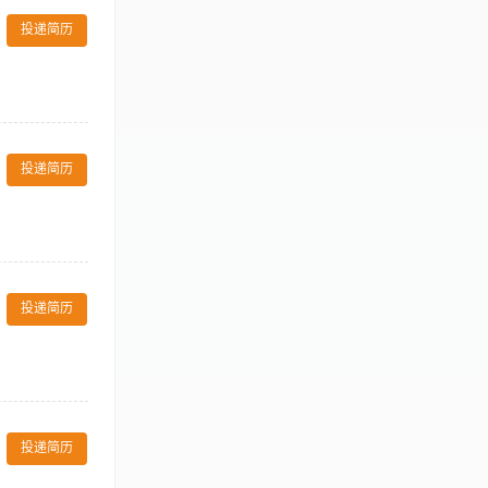
关注细节以及热情来生产食
投递简历
g, cooking
严格遵守酒店规章制度中的食
 policies and
k within
 properly
议等所有相关的食
到的食物没有物理、化
ails, coffee
 not physical,
投递简历
店政策和厨房操作程序来准
购食物 Support
 to hotel
supervisors
e food with
在合适的温度，同时满足酒店
最高卫生标准和最高工作安全标
. 保持卫生标准
 standards,
发酵时间与拉面
 at all times
菜式分部灵活合作。 Be
检查食材库存，
y and with
eed and training
投递简历
技法（如毛细、
ect hotel
on. 确保所有收到的食
能适应餐饮行业
一个安全的工作环境
d meet
ealth and
antity and
 conditions
on and timely
 notify
效率； 3、严
cient food
edures 熟悉对财产安
的烹饪工艺；
d and store
投递简历
ty incidents
各类食材特性及
 for buffets as
emonstrate
、能适应餐饮行
ice, pick up