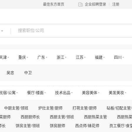
最佳东方首页
企业招聘登录
注册
天津
重庆
广东
浙江
江苏
福建
四川
河北
河南
吉林
江西
辽宁
陕西
黑龙江
吴忠
中卫
澳门
国外
民宿/公寓
餐厅/楼面
技术出品
美容美体
美发美妆
交通
娱乐
运动健身
零售管理
店面店员
电商运营
中厨主管/领班
炉灶主管/厨师
打荷主管/厨师
砧板/切配主管
房地产销售/中介
房地产工程
高层管理
市场/运营
销售
菜厨师
西厨厨师长
西厨主管/领班
西厨热菜主管
西厨热
法务/咨询
IT/电脑
工程/维修
安保/消防
生产营运
师长
其他
饼房主管/领班
饼房厨师
西点师/裱花师
员工餐厅/食