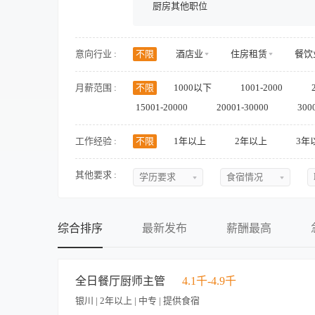
厨房其他职位
意向行业 :
不限
酒店业
住房租赁
餐饮
医疗健康
零售/商超
房地产/物业
月薪范围 :
不限
1000以下
1001-2000
金融/投融资
政府/非营利/社会组织
15001-20000
20001-30000
300
工作经验 :
不限
1年以上
2年以上
3年
其他要求 :
学历要求
食宿情况
不限
不限
初中
提供食宿
综合排序
最新发布
薪酬最高
中专
不提供食宿
中技
可提供吃
全日餐厅厨师主管
4.1千-4.9千
高中
可提供住
银川 | 2年以上 | 中专 | 提供食宿
大专
食宿面议