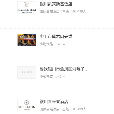
ions, in respect to hotel Policies and kitchen operating procedures. 最大程度的细致、
银川凯宾斯基饭店
vel of care, attention to details and passion. Take great care in seasonin
国际高端酒店/5星级 | 100-499人
最高卫生标准和最高工作安全标准 Maintain the highest hygiene and work safety standards 
 size, delivery and pick up time, brand standards where applicable as per hotel
e food in accordance to outlet requirement and maintain flexibility to wor
er department need and training specifications 适当储存不用的食物以便最小化浪费和最大化食物利用 Store
提供餐前布置准备、标准食谱以及所有与菜单相关的食谱准备，自助餐、鸡尾酒会、咖啡、特殊会
maximize food rotation 确保所有收到的食物都满足卫生安全要求及规格。遵守合适的控制程序，确保收
 recipes needed to the successful preparation of outlet menus, basic preparation, buffet, cockt
中卫市成君肉夹馍
e safety requirement and specifications. Follow proper control processes, ensure
tion as per hotel policies and requirement. 根据危害分析关键控制点、法定卫生局规章制度以及酒
uality, quantity and temperature of food received. 支持部门领导以确保合适的库存品的利用以及及时订
小吃饮品 | 1-49 人
ect to HACCP guidelines and Legal Hygiene bureau rules and regulations, in respect
tation and timely reordering of food. 支持部门领导以确保每餐要求的足够食物量的及时食物准备 Support 
 最大程度的细致、关注细节以及热情来生产食品。在调味、烹饪时间及技术、食物出品及口感上要格外谨慎。 Produc
ficient food quantity provided for each meal requirements 确保食物出品和储存随时都保持
eat care in seasoning, cooking timing and techniques, food presentation and taste. 维持
iate temperature at all times in accordance to hotel policy and HACCP guidelines
standards. 严格遵守酒店规章制度中的食谱标准、部分大小、传递以及食用时间、品牌标准。 Adhere to recipes
、拉面、煮面等工序，确保面条口感劲道、品质稳定 2、根据营业需求，合理控制面团
tions, buffet stations, and all related food preparation areas are properly cleaned
 where applicable as per hotel policies and procedures. 能提供满足餐厅要求的食物，与厨房不同
头鲜美、风味正宗 4、维护后厨操作区域的卫生清洁，严格执行食品安全标准 5、定期
餐饮银川市金凤区湘嘎子餐饮悦海新天地店
tize kitchen equipments, working tools, and working station thoroughl
xibility to work within kitchen section and department of different cuisines as per department n
，优化现有制作工艺 【岗位要求】 1、具备扎实的拉面制作功底，熟练掌握传统拉面
. 维持最高标准的个人卫生，并遵守酒店仪容仪表标准 Maintain highest level of personal hygiene and resp
erly unused food in order to minimize waste and maximize food rotati
中式餐饮 | 1-49 人
程 3、了解西北面食特点，对汤底调配有独特见解者优先 4、身爱岗敬业，身体健康，
e to one instruction to commis 2 and 3 and trainee when required 维持
学危害或虫害，检查其质量、数量及温度。 Ensure all food items receive
心，注重食品卫生与操作规范
守工作区健康和安全法规、政策和程序 Be aware of duty of care, and adhere to occupational h
cesses, ensure not physical, chemical or pest contamination of received food, check quality, qu
破损、故障及不合适的工作条件以及工作障碍 Report any breakage, malfunction, unproper working
购食物。 Support supervisors and managers to ensure proper stock item rotati
. 采取行动排除危险，向上级或经理报告危险隐患 Initiate action to correct any hazardous situation and
质量与口味符合标准； 2、根据菜单要求，熟练操作炒锅、煎炸等烹饪流程，保证出菜
rt supervisors and managers to ensure timely food preparation with suffi
情况处理规定和程序 Adhere to the hotel’s security and emergency policies and proc
作区域的卫生整洁，遵守食品安全与卫生规范； 5、协助研发新菜品，优化现有菜品
银川喜来登酒店
保食物出品和储存随时都保持在合适的温度，同时满足酒店政策及危害分析与关键控制点。 Ensure food is serve
nt first aid and fire emergency procedures 依照酒店要求记录安全日志和事故记录 Log securi
 【岗位要求】 1、1年以上中餐炒锅工作经验，擅长湘菜或川菜者优先； 2、熟悉
hotel policy and HACCP guidelines. 根据酒店要求，为自助餐准备并出品食物。 Prepare and present foods
国际高端酒店/5星级 | 100-499人
re a high level of cleaning is maintained in your work area 随时表现出职业态度和行为 D
质量意识，对火候、调味有准确把控能力； 4、身体健康，持有有效的健康证明； 5
。 Support supervisors and managers in order to ensure timely food serv