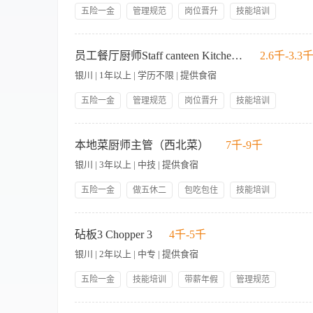
本科
五险一金
管理规范
岗位晋升
技能培训
带薪年假
包吃包住
员工生日礼物
人性化管理
硕士
1.有同行业岗位经验。 2.熟悉全日餐厅操作流程。 3.根据标
节日礼物
博士
调能力；
员工餐厅厨师Staff canteen Kitchen Commis
2.6千-3.3
银川 | 1年以上 | 学历不限 | 提供食宿
五险一金
管理规范
岗位晋升
技能培训
带薪年假
包吃包住
员工生日礼物
人性化管理
一、食品制作 Food Cook 根据每周菜单制作出高质量的饭菜。 Making 
节日礼物
生程序。 Ensure that staffs follow the hygiene and sanitation
本地菜厨师主管（西北菜）
7千-9千
cleaning of an hygienic kitchen. 员工餐厅及设备的清洁。Engages 
银川 | 3年以上 | 中技 | 提供食宿
设备使用寿命，防止损害。 Ensure proper use and cleaning of equipme
where food, paper supplies, electricity and water areconcer
五险一金
做五休二
包吃包住
技能培训
gross food. 四、仪表 Grooming 确保仪表整洁，职业化，符合酒
带薪年假
岗位晋升
管理规范
节日礼物
hotel grooming standards.
1、检查每日厨房设备以便使用； 2、为厨房出品准备原料，按标
注宾客对菜品的评价，及时调整出品质量，以提高宾客满意度； 5
砧板3 Chopper 3
4千-5千
保持个人卫生和仪容仪表； 9、参加各种培训活动，在能力足够
银川 | 2年以上 | 中专 | 提供食宿
量； 11、完成上级安排的其他工作。
五险一金
技能培训
带薪年假
管理规范
人性化管理
包吃包住
节日礼物
岗位晋升
根据危害分析关键控制点、法定卫生局规章制度以及酒店政策和厨房操作程序来准备、进展、