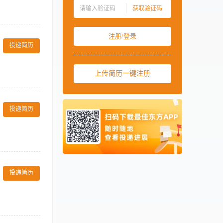
获取验证码
中国香港
00852
力以及团队组织协
中国澳门
00853
注册/登录
中国台湾
00886
投递简历
美国
001
上传简历一键注册
西班牙
0034
马来西亚
0060
使用餐具时遵守安全卫
的清洁卫生 。The
新加坡
0065
投递简历
设备正常使用和清洁，以延长
泰国
0066
ice economy
ge, ensuring
柬埔寨
00855
ording to
阿联酋
00971
菜品； 4、关
卡塔尔
00974
和设备； 8、
投递简历
，并提高出品质
pect to