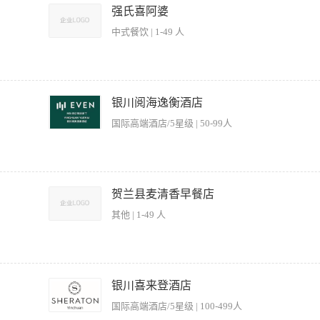
早晚班次轮换 2、具备基础刀工技能者优先 3、工作细致认真，服从安排
强氏喜阿婆
中式餐饮 | 1-49 人
确保食材符合烹饪标准； 2、根据菜品需求，准确、高效地完成配菜任务，保证出餐速度
护配菜区域的卫生与整洁，严格执行食品安全与卫生标准； 5、定期检查食材库存，及
银川阅海逸衡酒店
保厨房运营顺畅。 【岗位要求】 1、1年以上餐饮行业配菜或相关岗位工作经验，熟悉
国际高端酒店/5星级 | 50-99人
了解食品安全与卫生规范，有较强的卫生意识； 4、工作细致认真，责任心强，能适应快
 6、身体健康，无不良嗜好，能适应站立工作及早晚班安排。
格操作安全生产，保证食品的质量； 2、严格遵守每个工作流程,妥善保管各种西餐原材
同时也要保持冰柜、烤箱等清洁卫生； 4、检查每日餐后的原料消耗，及时申购、补充；
贺兰县麦清香早餐店
 岗位要求 1、烹饪专业中专以上学历，40岁以下； 2、有5星级酒店西餐厨房3年
其他 | 1-49 人
、馒头、粥品等传统早餐 2、保持操作区域整洁卫生，严格执行食品安全标准 3、协助
铺操作流程与管理制度 【岗位要求】 1、能适应早班工作（凌晨4-5点上岗） 2、具
银川喜来登酒店
作细致认真，具备团队协作意识 5、能长期稳定工作者优先
国际高端酒店/5星级 | 100-499人