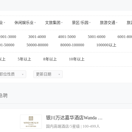
业
休闲娱乐业
文旅集团
景区/乐园
旅游交通
旅
互联网/电商
传媒/文化产业
教育/培训
家居/日用/服
2001-3000
3001-4000
4001-5000
5001-6000
6001-80
其他
01-50000
50000-80000
80000-100000
100000以上
以上
5年以上
8年以上
10年以上
职位性质
更新日期
不限
不限
全职
今日最新
急聘
兼职
近三天
实习
近五天
银川万达嘉华酒店Wanda Realm Yinchuan
临时
近一周
国内高端酒店/5星级 | 100-499人
近两周