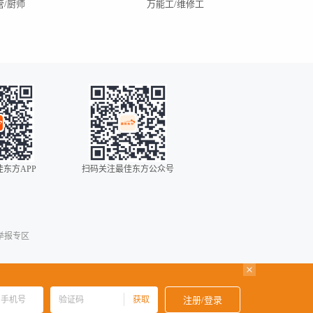
管/厨师
万能工/维修工
昆明招聘
深圳招聘
武汉招聘
银川招聘
东方APP
扫码关注最佳东方公众号
0086
00852
00853
举报专区
00886
001
0034
获取
注册/登录