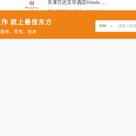
具备1年以上西餐冷房经验，熟悉西式香料及酱汁特性；刀工扎实，审美良好，注重摆
天津万达文华酒店Wanda Vista Tianjin
中国台湾
国内高端酒店/5星级 | 100-499人
美国
作 就上最佳东方
西班牙
0086
、康养、零售、电商
马来西亚
按照万达文华的高标准，高质量出品。饭店内食品，成品或半成品保持一贯质量、口
厨、厨师及其他厨房员工的工作。同时也要关注竞争对手的食品、价格及质量。协助
天津臻宝餐饮管理有限公司
新加坡
工作计划。 2、保证西厨房正常工作 3、检查厨师的仪容仪表及个人卫生。 4、确保
中式餐饮 | 100-499人
泰国
开创新菜，制订餐厅的菜单、自助单及特殊菜单。 【岗位要求】 1、同岗位工作经验3
。 3、有丰富的技术及行政经验，熟悉西式烹调，其中在饭店工作不得少于10年以上。
柬埔寨
阿联酋
板主管一名。门店为中型体量，要求不仅技术过硬，更具备带队管理、提前预估、数字
卡塔尔
中高端粤菜厨房工作经验。 2. 曾在丽苑、炳胜、新荣记、上海菁禧荟等同级别餐饮品牌工
天津社会山会议度假酒店群
计划、出品规格及日常管理。 4. 能根据预订、客流及菜品销量，准确预估原料用量
国内高端酒店/5星级 | 1000-2000人
悉数字化下单、控单及库存管理系统，能够快速上手操作。 6. 对菜品销售和原料需求
意识，懂得控制原料损耗、提高出成率，做到节能、降本、增效。 8. 执行力强，责任
的专业人员。履历中频繁跳槽、平均一年更换一次工作的，暂不考虑。 非诚勿扰。应
厨房工作的正常运作； 2）对后厨出品进行全面管理，严格把关原料验收、储存、加工
调工作； 4）收集客户对食品质量的意见，不断研制、创制新菜式，推出时令菜式； 5
天津梅江中心皇冠假日酒店
环境卫生、食品卫生，保证后厨整体环境的清洁。 7）上级交办的其他工作； 任职资格
国际高端酒店/5星级 | 100-499人
；具有强烈的责任心、勇于开拓和创新； 3）拥有较高的烹饪技术，了解和熟悉食品材