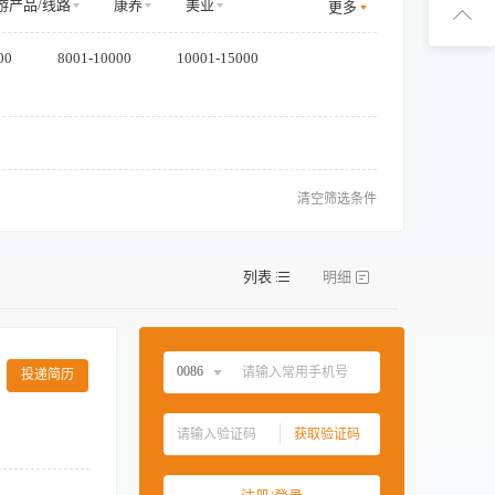
扫码下
游产品/线路
康养
美业
更多
装
食品/饮料
商务服务
00
8001-10000
10001-15000
扫码关
清空筛选条件
列表
明细
0086
投递简历
0086
中国大陆
0086
获取验证码
00852
中国香港
00852
材备货与成本管
00853
中国澳门
00853