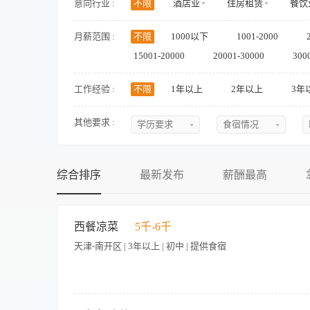
意向行业 :
不限
酒店业
住房租赁
餐饮
医疗健康
零售/商超
房地产/物业
月薪范围 :
不限
1000以下
1001-2000
金融/投融资
政府/非营利/社会组织
15001-20000
20001-30000
300
工作经验 :
不限
1年以上
2年以上
3年
其他要求 :
学历要求
食宿情况
不限
不限
初中
提供食宿
综合排序
最新发布
薪酬最高
中专
不提供食宿
中技
可提供吃
西餐凉菜
5千-6千
高中
可提供住
天津-南开区 | 3年以上 | 初中 | 提供食宿
大专
食宿面议
本科
硕士
岗位名称：西餐冷房厨师（凉菜/沙拉） 岗位职责： 负责西餐