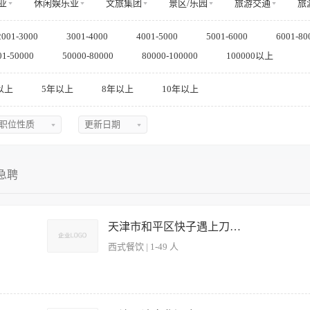
业
休闲娱乐业
文旅集团
景区/乐园
旅游交通
旅
互联网/电商
传媒/文化产业
教育/培训
家居/日用/服
2001-3000
3001-4000
4001-5000
5001-6000
6001-80
其他
01-50000
50000-80000
80000-100000
100000以上
以上
5年以上
8年以上
10年以上
职位性质
更新日期
不限
不限
全职
今日最新
急聘
兼职
近三天
实习
近五天
天津市和平区快子遇上刀叉餐饮有限公司
临时
近一周
西式餐饮 | 1-49 人
近两周
中国大陆
近一月
中国香港
近二月
冷菜菜品的制作，主要为沙拉岗位，严格执行标准化配方，确保出品稳定；主导冷厨食
中国澳门