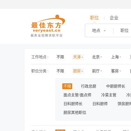
职位
企业
地点
职位
工作地点 :
不限
天津
北京
上海
海南
山东
山西
河北
职位分类 :
不限
厨房
前厅
客房
新疆
西藏
内蒙古
香港
护士/护理
旅游/景区/乐园
旅游
不限
行政总厨
中厨厨师长
房地产开发
房地产规划与设计
面点主管/面点师
冷菜主管
冷
人力资源
行政
财务/审计/税务
影视/演出
日料厨师长
储备/实习
日料厨师
兼职
饼房厨
厨房其他职位