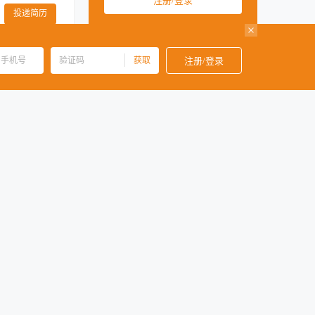
注册/登录
盘细节；持有健
00886
中国台湾
00886
投递简历
001
美国
001
上传简历一键注册
0034
西班牙
0034
获取
注册/登录
0060
马来西亚
0060
味及外观。在预
餐饮总监的日常
0065
新加坡
0065
投递简历
所有采购食品的质
0066
泰国
0066
年以上，良好的
 4、懂得成本
00855
柬埔寨
00855
00971
阿联酋
00971
化控单及成本控
00974
卡塔尔
00974
作者优先。 3.
投递简历
，提前完成高峰
具备前瞻判断，能
心强，能够配合厨
聘时请如实提供
、出品制作环
）合理使用材
投递简历
： 1）有3年
料的产地、规