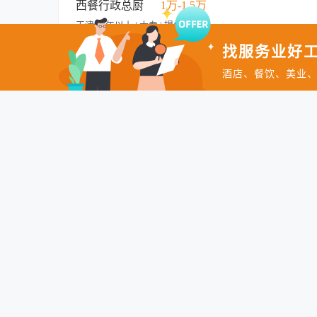
博士
控；维护冰箱及工作台卫生，落实食品安全条例。 任职要求： 
西餐行政总厨
1万-1.5万
康证，团队协作意识强，能适应高强度排班。 （共156字）
天津 | 5年以上 | 大专 | 提供食宿
找服务业好工
五险一金
节日礼物
带薪年假
员工生日礼物
包吃包住
管理规范
岗位晋升
年度旅游
酒店、餐饮、美业
西餐行政总厨的职责是负责西餐所有厨房的运作，确保所有食品
技能培训
算范围内提供高质量食品并保证利润。计划出品并管理、协调主
占板主管
1万-1.2万
运作，。 【岗位职责】 1、不断向西餐厨房指出新的餐饮主向的
天津-和平区 | 10年以上 | 学历不限 | 提供食宿
量。 5、建立各种控制体系（卫生、成本等）正常运作 6、极积
沟通能力，国际连号酒店经验优先考虑。 2、接受过专业技术训练
核算，食物原料及食品营养知识。 5、身体健康，精力充沛。
招聘｜砧板主管（头砧／切配主管） 本公司粤菜门店现招聘砧
制能力。 岗位要求 1. 必须为粤菜厨房出身，具备5年以上大型
炒锅主管
6千-8千
有头砧或砧板主管经验，能够独立负责切配团队的人员安排、备货
天津 | 3年以上 | 高中
出菜期准备，做到备货充足但不过量、不积压、不浪费。 5. 熟
够合理预留余量，避免高峰期缺货、断货。 7. 具备较强的成本
五险一金
带薪年假
技能培训
包吃包住
师长完成厨房整体工作。 稳定性要求 只考虑愿意长期稳定发展
岗位晋升
管理规范
人性化管理
节日礼物
过往任职门店、岗位及工作年限。
1、岗位职责 1）按照厨房服务标准、操作规程开展工作，确保
员工生日礼物
领导好
节，保证菜品的品质稳定性； 3）全面负责宴会和零点菜系的烹
西厨房风味厨师长
8千-1.2万
料、能源，控制成本，杜绝浪费； 6）负责检查和指导人员卫生、
天津-河西区 | 5年以上 | 大专
及以上酒店品牌同岗位工作经验优先。 2）具有较强的协调能力