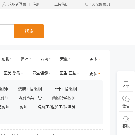
求职者登录
注册
上传简历
400-826-0101
搜索
湖北
贵州
云南
安徽
更多
甘肃
台湾
广西
宁夏
医美/整形
养生保健
医生/医技
更多
电商其他
物业管理
App
/厨师
烧腊主管/厨师
上什主管/厨师
/商务拓展
收益/预订
客服及支持
菜厨师
西厨冷菜主管
西厨冷菜厨师
采购/物流
供应链
直播
微信
堂厨师
厨师
洗碗工/粗加工/保洁员
客服