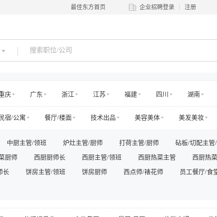
最佳东方首页
企业招聘登录
注册
重庆
广东
浙江
江苏
福建
四川
湖南
河南
吉林
江西
辽宁
陕西
黑龙江
青海
民宿/公寓
餐厅/楼面
技术出品
美容美体
美发美妆
澳门
国外
交通
娱乐
运动健身
零售管理
店面店员
电商运营
中厨主管/领班
炉灶主管/厨师
打荷主管/厨师
砧板/切配主管
房地产销售/中介
房地产工程
高层管理
市场/运营
销售
菜厨师
西厨厨师长
西厨主管/领班
西厨热菜主管
西厨热
法务/咨询
IT/电脑
工程/维修
安保/消防
生产营运
师长
其他
饼房主管/领班
饼房厨师
西点师/裱花师
员工餐厅/食