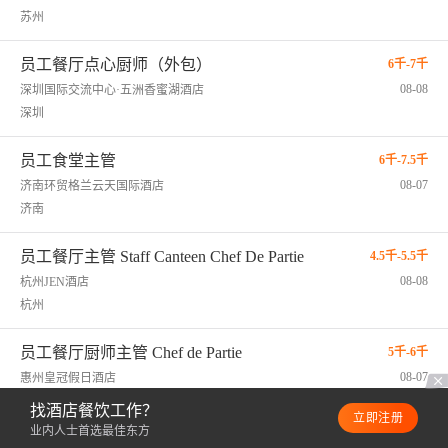
苏州
员工餐厅点心厨师（外包）
6千-7千
08-08
深圳国际交流中心·五洲香蜜湖酒店
深圳
员工食堂主管
6千-7.5千
08-07
济南环贸格兰云天国际酒店
济南
员工餐厅主管 Staff Canteen Chef De Partie
4.5千-5.5千
08-08
杭州JEN酒店
杭州
员工餐厅厨师主管 Chef de Partie
5千-6千
08-07
惠州皇冠假日酒店
惠州
找酒店餐饮工作？
立即注册
业内人士首选最佳东方