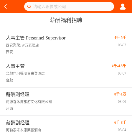
薪酬福利招聘
人事主管 Personnel Supervisor
4千-5千
08-07
西安海荣JW万豪酒店
西安
人事主管
4千-4.5千
08-07
合肥包河福朋喜来登酒店
合肥
薪酬副经理
8千-1万
08-06
河源春沐源旅游文化有限公司
河源
薪酬副经理
6千-8千
08-04
阿勒泰禾木康莱德酒店