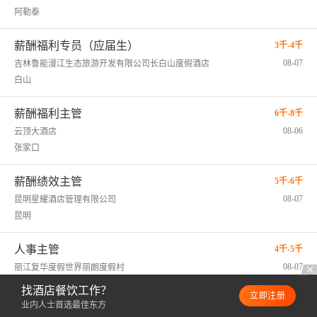
阿勒泰
薪酬福利专员（应届生）
3千-4千
08-07
吉林鲁能漫江生态旅游开发有限公司长白山度假酒店
白山
薪酬福利主管
6千-8千
08-06
云顶大酒店
张家口
薪酬绩效主管
5千-6千
08-07
昆明星耀酒店管理有限公司
昆明
人事主管
4千-5千
08-07
丽江复华度假世界丽朗度假村
丽江
找酒店餐饮工作？
立即注册
业内人士首选最佳东方