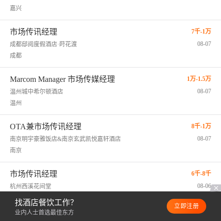
嘉兴
市场传讯经理
7千-1万
08-07
成都邸阅度假酒店·莳花渡
成都
Marcom Manager 市场传媒经理
1万-1.5万
08-07
温州城中希尔顿酒店
温州
OTA兼市场传讯经理
8千-1万
08-07
南京明宇豪雅饭店&南京玄武凯悦嘉轩酒店
南京
市场传讯经理
6千-8千
08-06
杭州西溪花间堂
杭州
找酒店餐饮工作？
立即注册
业内人士首选最佳东方